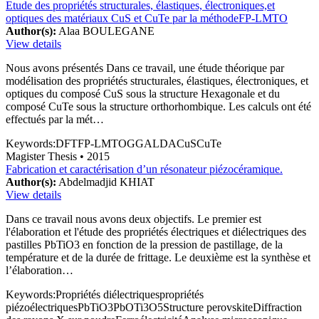
Etude des propriétés structurales, élastiques, électroniques,et
optiques des matériaux CuS et CuTe par la méthodeFP-LMTO
Author(s):
Alaa BOULEGANE
View details
Nous avons présentés Dans ce travail, une étude théorique par
modélisation des propriétés structurales, élastiques, électroniques, et
optiques du composé CuS sous la structure Hexagonale et du
composé CuTe sous la structure orthorhombique. Les calculs ont été
effectués par la mét…
Keywords:
DFT
FP-LMTO
GGA
LDA
CuS
CuTe
Magister Thesis
• 2015
Fabrication et caractérisation d’un résonateur piézocéramique.
Author(s):
Abdelmadjid KHIAT
View details
Dans ce travail nous avons deux objectifs. Le premier est
l'élaboration et l'étude des propriétés électriques et diélectriques des
pastilles PbTiO3 en fonction de la pression de pastillage, de la
température et de la durée de frittage. Le deuxième est la synthèse et
l’élaboration…
Keywords:
Propriétés diélectriques
propriétés
piézoélectriques
PbTiO3
PbO
Ti3O5
Structure perovskite
Diffraction