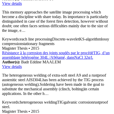
View details
This memory approaches the satellite image processing which
become a discipline with share today. Its importance is particularly
distinguished in case of the forest fires detection, however without
doubt; one often faces serious difficulties mainly due to the size of
the image, e…
Keywords:
each line processing
Discrete-wavelet
KS-algorithm
lossy
compression
stationary fragments
Magister Thesis
• 2015
Résistance à la corrosion des joints soudés par le procédéTIG, d’un
assemblage hétérogène 304L /A9étamé, dansNaCl 32g/l.
Author(s):
Badr Eddine MAALEM
View details
The heterogeneous welding of extra-soft steel A9 and a rustproof
austenitic steel AISI304Lhas been achieved by the TIG process
(autogeneous welding).Soldering have been made in the goal to
substitute the mechanical assembly (clinch, bolting)in certain
applications. In the other h…
Keywords:
heterogeneous welding
TIG
galvanic corrosion
rustproof
steel.
Magister Thesis
• 2015