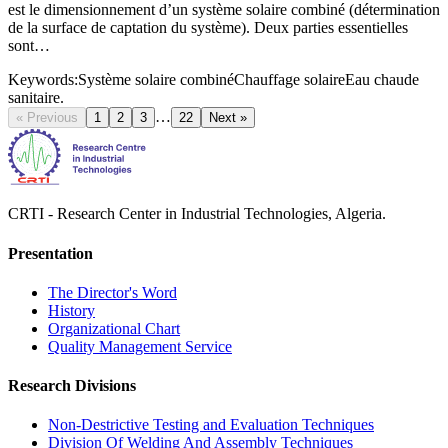
est le dimensionnement d’un système solaire combiné (détermination
de la surface de captation du système). Deux parties essentielles
sont…
Keywords:
Système solaire combiné
Chauffage solaire
Eau chaude
sanitaire.
…
« Previous
1
2
3
22
Next »
CRTI - Research Center in Industrial Technologies, Algeria.
Presentation
The Director's Word​
History
Organizational Chart​
Quality Management Service​
Research Divisions
Non-Destrictive Testing and Evaluation Techniques
Division Of Welding And Assembly Techniques