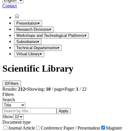
Contact
Presentation
▾
Research Divisions
▾
Workshops and Technological Platforms
▾
Subsidiaries
▾
Technical Departements
▾
Virtual Library
▾
Scientific Library
☰
Filters
Results:
212
•
Showing:
10
/ page
•
Page:
1
/
22
Filters
Search
Apply
Show
Document type
Journal Article
Conference Paper / Presentation
Magister