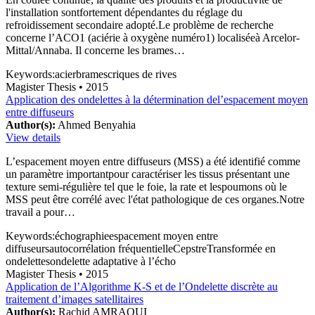
l'installation sontfortement dépendantes du réglage du
refroidissement secondaire adopté.Le problème de recherche
concerne l’ACO1 (aciérie à oxygène numéro1) localiséeà Arcelor-
Mittal/Annaba. Il concerne les brames…
Keywords:
acier
brames
criques de rives
Magister Thesis
• 2015
Application des ondelettes à la détermination del’espacement moyen
entre diffuseurs
Author(s):
Ahmed Benyahia
View details
L’espacement moyen entre diffuseurs (MSS) a été identifié comme
un paramètre importantpour caractériser les tissus présentant une
texture semi-régulière tel que le foie, la rate et lespoumons où le
MSS peut être corrélé avec l'état pathologique de ces organes.Notre
travail a pour…
Keywords:
échographie
espacement moyen entre
diffuseurs
autocorrélation fréquentielle
Cepstre
Transformée en
ondelettes
ondelette adaptative à l’écho
Magister Thesis
• 2015
Application de l’Algorithme K-S et de l’Ondelette discrète au
traitement d’images satellitaires
Author(s):
Rachid AMRAOUI