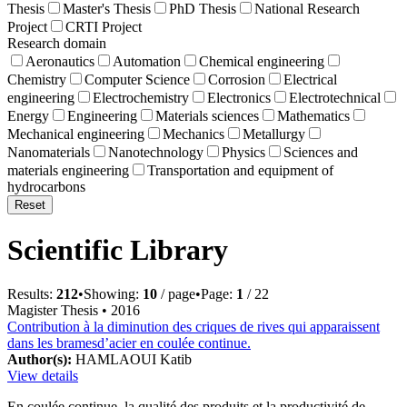
Thesis
Master's Thesis
PhD Thesis
National Research
Project
CRTI Project
Research domain
Aeronautics
Automation
Chemical engineering
Chemistry
Computer Science
Corrosion
Electrical
engineering
Electrochemistry
Electronics
Electrotechnical
Energy
Engineering
Materials sciences
Mathematics
Mechanical engineering
Mechanics
Metallurgy
Nanomaterials
Nanotechnology
Physics
Sciences and
materials engineering
Transportation and equipment of
hydrocarbons
Reset
Scientific Library
Results:
212
•
Showing:
10
/ page
•
Page:
1
/
22
Magister Thesis
• 2016
Contribution à la diminution des criques de rives qui apparaissent
dans les bramesd’acier en coulée continue.
Author(s):
HAMLAOUI Katib
View details
En coulée continue, la qualité des produits et la productivité de