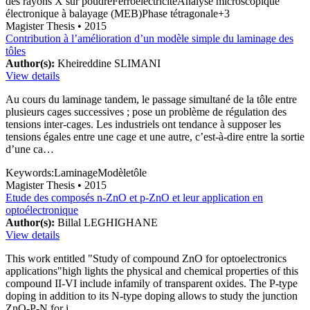
des rayons X sur poudre
Ferroélectricité
Analyse microscopique
électronique à balayage (MEB)
Phase tétragonale
+
3
Magister Thesis
• 2015
Contribution à l’amélioration d’un modèle simple du laminage des
tôles
Author(s):
Kheireddine SLIMANI
View details
Au cours du laminage tandem, le passage simultané de la tôle entre
plusieurs cages successives ; pose un problème de régulation des
tensions inter-cages. Les industriels ont tendance à supposer les
tensions égales entre une cage et une autre, c’est-à-dire entre la sortie
d’une ca…
Keywords:
Laminage
Modèle
tôle
Magister Thesis
• 2015
Etude des composés n-ZnO et p-ZnO et leur application en
optoélectronique
Author(s):
Billal LEGHIGHANE
View details
This work entitled "Study of compound ZnO for optoelectronics
applications"high lights the physical and chemical properties of this
compound II-VI include infamily of transparent oxides. The P-type
doping in addition to its N-type doping allows to study the junction
ZnO-P-N for i…